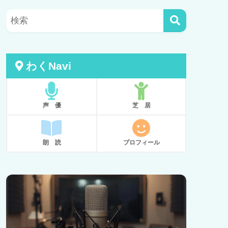
わくNavi
声 優
芝 居
朗 読
プロフィール