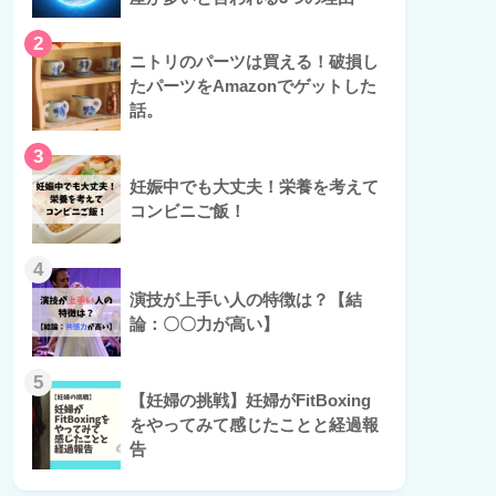
2
ニトリのパーツは買える！破損し
たパーツをAmazonでゲットした
話。
3
妊娠中でも大丈夫！栄養を考えて
コンビニご飯！
4
演技が上手い人の特徴は？【結
論：〇〇力が高い】
5
【妊婦の挑戦】妊婦がFitBoxing
をやってみて感じたことと経過報
告