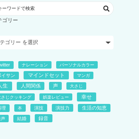
テゴリー
witter
ナレーション
パーソナルカラー
マインドセット
ボイサン
マンガ
人生
人間関係
声
大さじ
幸せ
大さじクッキング
娯楽レビュー
演技
演技力
生活の知恵
料理
本
録音
発声
結婚