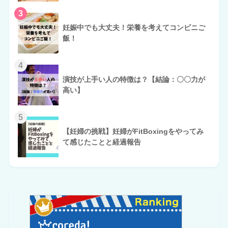
3
妊娠中でも大丈夫！栄養を考えてコンビニご
飯！
4
演技が上手い人の特徴は？【結論：〇〇力が
高い】
5
【妊婦の挑戦】妊婦がFitBoxingをやってみ
て感じたことと経過報告