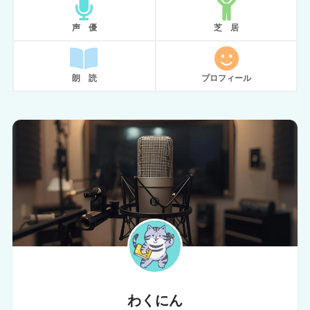
声 優
芝 居
朗 読
プロフィール
わくにん