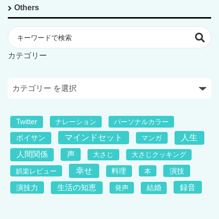
Others
カテゴリー
Twitter
ナレーション
パーソナルカラー
マインドセット
人生
ボイサン
マンガ
人間関係
声
大さじ
大さじクッキング
幸せ
演技
娯楽レビュー
料理
本
録音
演技力
生活の知恵
発声
結婚